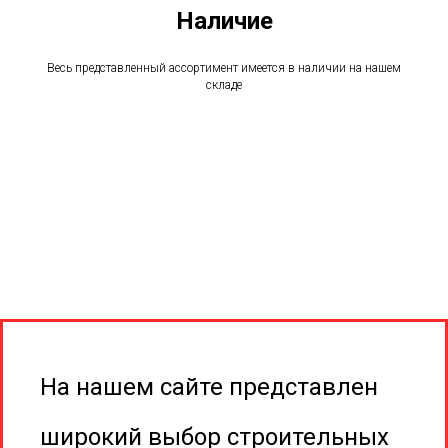
Наличие
+7 (923) 314-77-06
+7 (923) 314-77-36
Весь представленный ассортимент имеется в наличии на нашем
складе
dvp-stroi@mail.ru
les_plit@mail.ru
На нашем сайте представлен
широкий выбор строительных
г. Красноярск