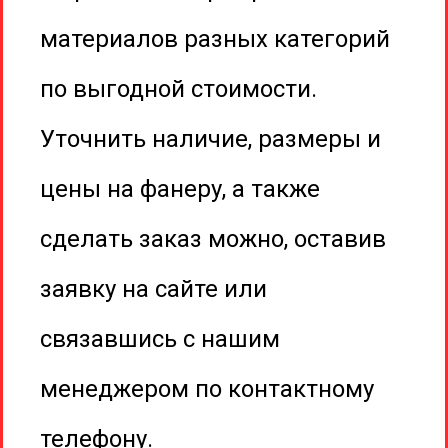
ул. Тамбовская, 31 а/1
материалов разных категорий
Время работы:
Пн-Пт 9:00-17:00, без перерыва
по выгодной стоимости.
Сб 9:00-15:00, без перерыва
Политика
Уточнить наличие, размеры и
конфиденциальности
Разработка сайта
цены на фанеру, а также
сделать заказ можно, оставив
заявку на сайте или
связавшись с нашим
менеджером по контактному
телефону.