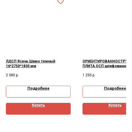
ЛДСП Ясень Шимо темный
ОРИЕНТИРОВАННОСТРУЖ
16*2750*1830 мм
ПЛИТА ОСП шлифованная
влагостойкая 15*2500*1250
2 380
р.
1 250
р.
Подробнее
Подробнее
Купить
Купить