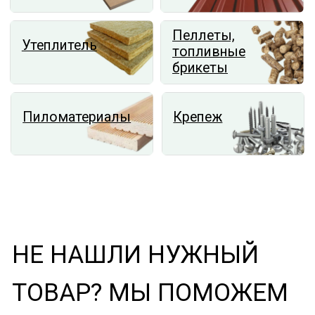
ПО ВОПРОСАМ ОПТОВЫХ
ПОСТАВОК
И СОТРУДНИЧЕСТВА
+7 (923) 314-77-06
+7 (923) 314-77-36
dvp-stroi@mail.ru
les_plit@mail.ru