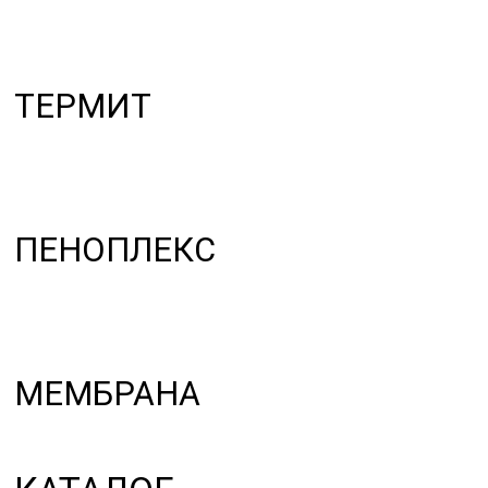
Фанера
Фанера
ламинированная
/ транспортная
Кровельные
МДФ
материалы
Пеллеты,
Утеплитель
топливные
брикеты
Пиломатериалы
Крепеж
НЕ НАШЛИ НУЖНЫЙ
ТОВАР? МЫ ПОМОЖЕМ