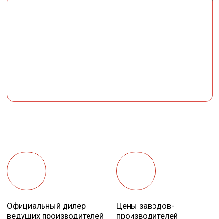
Официальный дилер
Цены заводов-
ведущих производителей
производителей
Гибкая система
Загрузка на базе
скидок на объем
бесплатно в течение
15минут
Самовывоз или доставка