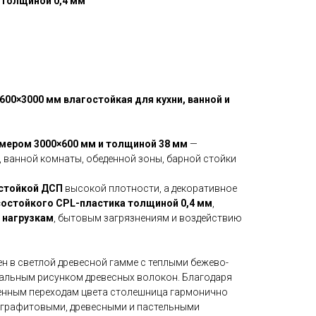
 толщиной 0,4 мм
00×3000 мм влагостойкая для кухни, ванной и
мером 3000×600 мм и толщиной 38 мм
—
, ванной комнаты, обеденной зоны, барной стойки
стойкой ДСП
высокой плотности, а декоративное
состойкого CPL-пластика толщиной 0,4 мм
,
 нагрузкам
, бытовым загрязнениям и воздействию
н в светлой древесной гамме с теплыми бежево-
альным рисунком древесных волокон. Благодаря
венным переходам цвета столешница гармонично
, графитовыми, древесными и пастельными