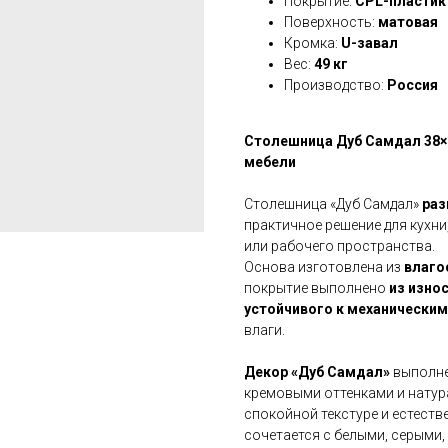
Покрытие:
CPL-пластик
Поверхность:
матовая
Кромка:
U-завал
Вес:
49 кг
Производство:
Россия
Столешница Дуб Самдал 38×6
мебели
Столешница «Дуб Самдал»
раз
практичное решение для кухни
или рабочего пространства.
Основа изготовлена из
влаго
покрытие выполнено
из изно
устойчивого к механическим
влаги.
Декор «Дуб Самдал»
выполне
кремовыми оттенками и натур
спокойной текстуре и естест
сочетается с белыми, серыми