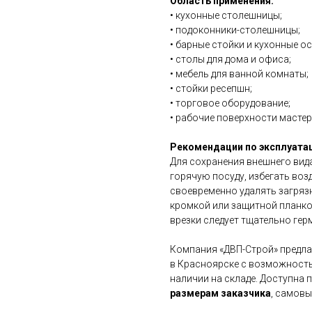
Область применения:
• кухонные столешницы;
• подоконники-столешницы;
• барные стойки и кухонные о
• столы для дома и офиса;
• мебель для ванной комнаты;
• стойки ресепшн;
• торговое оборудование;
• рабочие поверхности масте
Рекомендации по эксплуата
Для сохранения внешнего вид
горячую посуду, избегать воз
своевременно удалять загряз
кромкой или защитной планко
врезки следует тщательно гер
Компания «ДВП-Строй» предла
в Красноярске с возможность
наличии на складе. Доступна
размерам заказчика
, самов