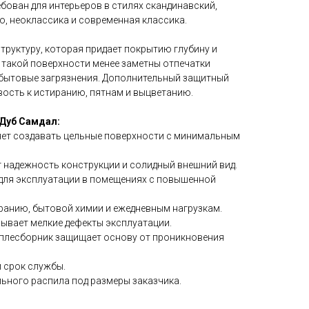
бован для интерьеров в стилях скандинавский,
о, неоклассика и современная классика.
труктуру, которая придает покрытию глубину и
 такой поверхности менее заметны отпечатки
и бытовые загрязнения. Дополнительный защитный
вость к истиранию, пятнам и выцветанию.
Дуб Самдал:
яет создавать цельные поверхности с минимальным
т надежность конструкции и солидный внешний вид.
 для эксплуатации в помещениях с повышенной
иранию, бытовой химии и ежедневным нагрузкам.
рывает мелкие дефекты эксплуатации.
аплесборник защищает основу от проникновения
й срок службы.
ного распила под размеры заказчика.