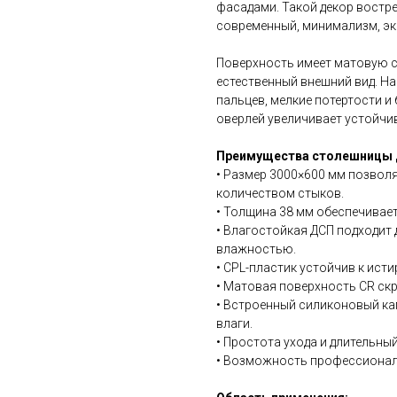
фасадами. Такой декор востре
современный, минимализм, эк
Поверхность имеет матовую с
естественный внешний вид. На
пальцев, мелкие потертости 
оверлей увеличивает устойчи
Преимущества столешницы 
• Размер 3000×600 мм позвол
количеством стыков.
• Толщина 38 мм обеспечивае
• Влагостойкая ДСП подходит
влажностью.
• CPL-пластик устойчив к ист
• Матовая поверхность CR ск
• Встроенный силиконовый к
влаги.
• Простота ухода и длительны
• Возможность профессиональ