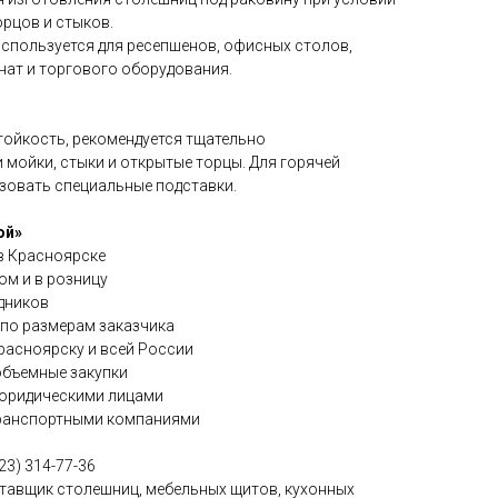
рцов и стыков.
спользуется для ресепшенов, офисных столов,
нат и торгового оборудования.
ойкость, рекомендуется тщательно
 мойки, стыки и открытые торцы. Для горячей
зовать специальные подставки.
ой»
 в Красноярске
ом и в розницу
дников
по размерам заказчика
расноярску и всей России
объемные закупки
 юридическими лицами
транспортными компаниями
23) 314-77-36
тавщик столешниц, мебельных щитов, кухонных