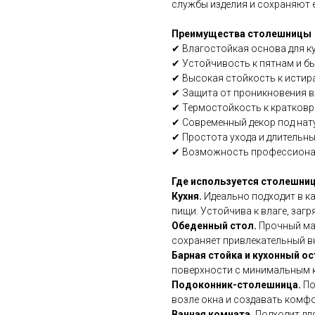
службы изделия и сохраняют е
Преимущества столешницы
✔ Влагостойкая основа для к
✔ Устойчивость к пятнам и б
✔ Высокая стойкость к истир
✔ Защита от проникновения в
✔ Термостойкость к кратков
✔ Современный декор под нат
✔ Простота ухода и длительн
✔ Возможность профессионал
Где используется столешни
Кухня.
Идеально подходит в к
пищи. Устойчива к влаге, заг
Обеденный стол.
Прочный ма
сохраняет привлекательный вн
Барная стойка и кухонный о
поверхности с минимальным 
Подоконник-столешница.
По
возле окна и создавать комф
Ванная комната.
Подходит дл