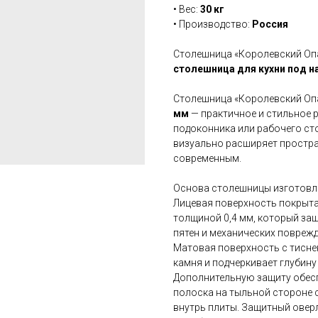
• Вес:
30 кг
• Производство:
Россия
Столешница «Королевский Оп
столешница для кухни под н
Столешница «Королевский Оп
мм
— практичное и стильное р
подоконника или рабочего сто
визуально расширяет простран
современным.
Основа столешницы изготовл
Лицевая поверхность покрыт
толщиной 0,4 мм, который защ
пятен и механических поврежд
Матовая поверхность с тиснен
камня и подчеркивает глубину
Дополнительную защиту обес
полоска на тыльной стороне
внутрь плиты. Защитный овер