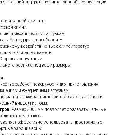
го внешний вид даже при интенсивной эксплуатации.
ухни и ванной комнаты
ытовой химии
анию и механическим нагрузкам
лаги благодаря каплесборнику
ременному воздействию высоких температур
уральный светлый камень
ый срок эксплуатации
ьного распила под ваши размеры
ца
ачестве рабочей поверхности для приготовления
рязнениям и ежедневным нагрузкам.
териал выдерживает интенсивную эксплуатацию и
ешний вид долгие годы.
стров.
Размер 3000 мм позволяет создавать цельные
количеством стыков.
зволяет эффективно использовать пространство
ортные рабочие зоны.
я изготовления столешниц под раковину при условии