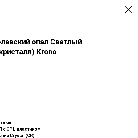
левский опал Светлый
кристалл) Krono
етлый
П с CPL-пластиком
ние Crystal (CR)