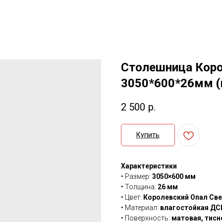
Столешница Коро
3050*600*26мм (
2 500
р.
Купить
Характеристики
• Размер:
3050×600 мм
• Толщина:
26 мм
• Цвет:
Королевский Опал Св
• Материал:
влагостойкая ДС
• Поверхность:
матовая, тисне