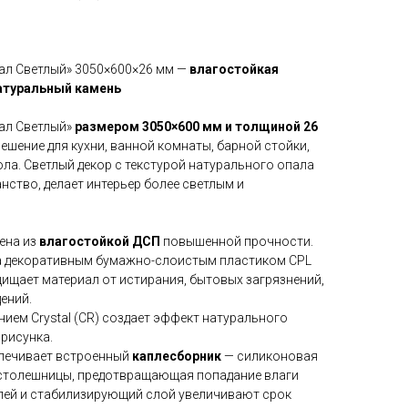
ал Светлый» 3050×600×26 мм —
влагостойкая
атуральный камень
ал Светлый»
размером 3050×600 мм и толщиной 26
ешение для кухни, ванной комнаты, барной стойки,
ла. Светлый декор с текстурой натурального опала
ство, делает интерьер более светлым и
ена из
влагостойкой ДСП
повышенной прочности.
а декоративным бумажно-слоистым пластиком CPL
ищает материал от истирания, бытовых загрязнений,
ений.
ием Crystal (CR) создает эффект натурального
 рисунка.
печивает встроенный
каплесборник
— силиконовая
 столешницы, предотвращающая попадание влаги
лей и стабилизирующий слой увеличивают срок