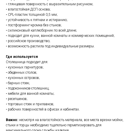
• глянцевая поверхность с выразительным рисунком;
• влагостойкая ДСП основа;
• CPL-пластик толщиной 0,5 мм;
• устойчивость к пятнам и истиранию;
• постформинг-кромка без стыков;
• силиконовый каплесборник по всей длине;
• подходит для кухни, ванной комнаты и коммерческих помещений;
• российское производство;
• возможность распила под индивидуальные размеры.
Где используется
Столешница подходит для:
• кухонных гарнитуров;
• обеденных столов;
• кухонных островов;
• барных стоек;
• подоконников-столешниц;
• мебели для ванной комнаты;
• ресепшенов;
• торговых стоек и прилавков;
• рабочих поверхностей в офисах и кабинетах.
Важно:
несмотря на влагостойкость материала, все места врезки мойки,
стыки и торцы необходимо тщательно герметизировать для
максимального срока службы изделия.