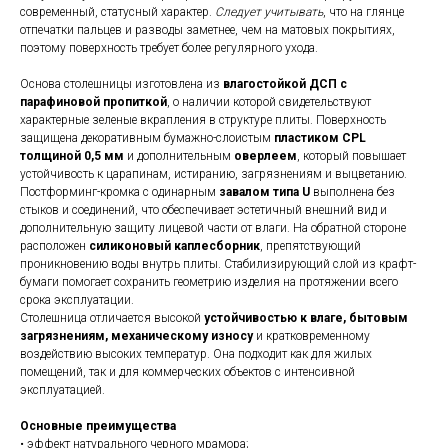
современный, статусный характер.
Следует учитывать
, что на глянце
отпечатки пальцев и разводы заметнее, чем на матовых покрытиях,
поэтому поверхность требует более регулярного ухода.
Основа столешницы изготовлена из
влагостойкой ДСП с
парафиновой пропиткой
, о наличии которой свидетельствуют
характерные зеленые вкрапления в структуре плиты. Поверхность
защищена декоративным бумажно-слоистым
пластиком CPL
толщиной 0,5 мм
и дополнительным
оверлеем
, который повышает
устойчивость к царапинам, истиранию, загрязнениям и выцветанию.
Постформинг-кромка с одинарным
завалом типа U
выполнена без
стыков и соединений, что обеспечивает эстетичный внешний вид и
дополнительную защиту лицевой части от влаги. На обратной стороне
расположен
силиконовый каплесборник
, препятствующий
проникновению воды внутрь плиты. Стабилизирующий слой из крафт-
бумаги помогает сохранить геометрию изделия на протяжении всего
срока эксплуатации.
Столешница отличается высокой
устойчивостью к влаге, бытовым
загрязнениям, механическому износу
и кратковременному
воздействию высоких температур. Она подходит как для жилых
помещений, так и для коммерческих объектов с интенсивной
эксплуатацией.
Основные преимущества
• эффект натурального черного мрамора;