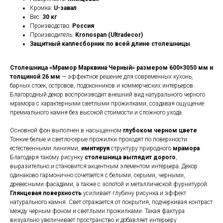
Кромка:
U-завал
Вес:
30 кг
Производство:
Россия
Производитель:
Kronospan (Ultradecor)
Защитный каплесборник по всей длине столешницы
Столешница «Мрамор Марквина Черный» размером 600×3050 мм и
толщиной 26 мм
— эффектное решение для современных кухонь,
барных стоек, островов, подоконников и коммерческих интерьеров.
Благородный декор воспроизводит внешний вид натурального черного
мрамора с характерными светлыми прожилками, создавая ощущение
премиального камня без высокой стоимости и сложного ухода.
Основной фон выполнен в насыщенном
глубоком черном цвете
.
Тонкие белые и светло-серые прожилки проходят по поверхности
естественными линиями,
имитируя
структуру природного
мрамора
.
Благодаря такому рисунку
столешница выглядит дорого
,
выразительно и становится акцентным элементом интерьера. Декор
одинаково гармонично сочетается с белыми, серыми, черными,
древесными фасадами, а также с золотой и металлической фурнитурой.
Глянцевая поверхность
усиливает глубину рисунка и эффект
натурального камня. Свет отражается от покрытия, подчеркивая контраст
между черным фоном и светлыми прожилками. Такая фактура
визуально увеличивает пространство и добавляет интерьеру