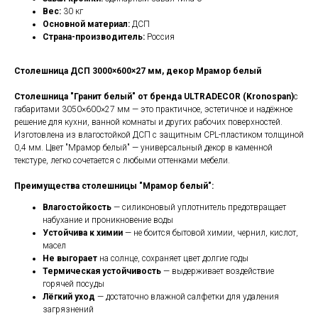
Вес:
30 кг
Основной материал:
ДСП
Страна-производитель:
Россия
Столешница ДСП 3000×600×27 мм, декор Мрамор белый
Столешница "Гранит белый" от бренда ULTRADECOR (Kronospan)
с
габаритами 3050×600×27 мм — это практичное, эстетичное и надёжное
решение для кухни, ванной комнаты и других рабочих поверхностей.
Изготовлена из влагостойкой ДСП с защитным CPL-пластиком толщиной
0,4 мм. Цвет "Мрамор белый" — универсальный декор в каменной
текстуре, легко сочетается с любыми оттенками мебели.
Преимущества столешницы "Мрамор белый":
Влагостойкость
— силиконовый уплотнитель предотвращает
набухание и проникновение воды
Устойчива к химии
— не боится бытовой химии, чернил, кислот,
масел
Не выгорает
на солнце, сохраняет цвет долгие годы
Термическая устойчивость
— выдерживает воздействие
горячей посуды
Лёгкий уход
— достаточно влажной салфетки для удаления
загрязнений