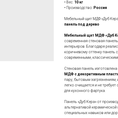
• Вес:
10 кг
• Производство:
Россия
Мебельный щит МДФ «Дуб Кера
панель под дерево
Мебельный щит МДФ «Дуб Ке
современная стеновая панель
интерьеров. Благодаря реалис
коричневому оттенку панель 
современными, классическими
Стеновая панель изготовлена
МДФ с декоративным пласт
пару, бытовым загрязнениям,
легко очищается и не требует
для кухонного фартука.
Панель «Дуб Кера» от произво
альтернативой керамической 
специальных навыков или до