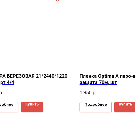
РА БЕРЕЗОВАЯ 21*2440*1220
Пленка Optima А паро-
рт 4/4
защита 70м, шт
р.
1 850
р.
Купить
Купить
робнее
Подробнее