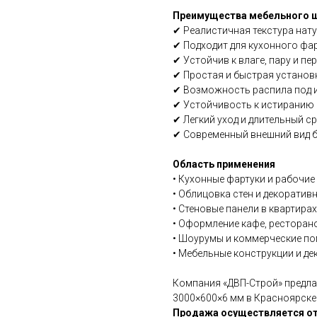
Преимущества мебельного щ
✔ Реалистичная текстура нат
✔ Подходит для кухонного фар
✔ Устойчив к влаге, пару и п
✔ Простая и быстрая установ
✔ Возможность распила под 
✔ Устойчивость к истиранию
✔ Легкий уход и длительный с
✔ Современный внешний вид б
Область применения
• Кухонные фартуки и рабочие
• Облицовка стен и декоратив
• Стеновые панели в квартира
• Оформление кафе, ресторан
• Шоурумы и коммерческие п
• Мебельные конструкции и д
Компания «ДВП-Строй» предла
3000×600×6 мм в Красноярске 
Продажа осуществляется от 