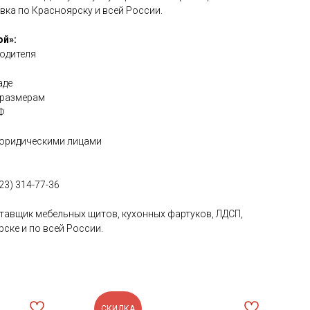
вка по Красноярску и всей России.
й»:
одителя
аде
 размерам
Ф
 юридическими лицами
23) 314-77-36
тавщик мебельных щитов, кухонных фартуков, ЛДСП,
ске и по всей России.
СКИДКА