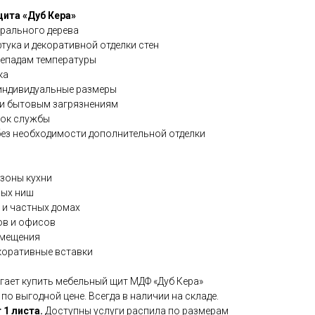
ита «Дуб Кера»
урального дерева
тука и декоративной отделки стен
ерепадам температуры
ка
индивидуальные размеры
 и бытовым загрязнениям
рок службы
ез необходимости дополнительной отделки
 зоны кухни
ных ниш
х и частных домах
ов и офисов
омещения
екоративные вставки
гает купить мебельный щит МДФ «Дуб Кера»
по выгодной цене. Всегда в наличии на складе.
1 листа.
Доступны услуги распила по размерам