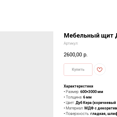
Мебельный щит Д
Артикул:
2600,00
р.
Купить
Характеристики
• Размер:
600×3000 мм
• Толщина:
6 мм
• Цвет:
Дуб Кера (коричневый 
• Материал:
МДФ с декорати
• Поверхность:
гладкая, шли