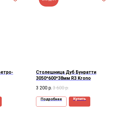
ветро-
Столешница Дуб Бунратти
3050*600*38мм R3 Krono
3 200
р.
3 600
р.
Купить
Подробнее