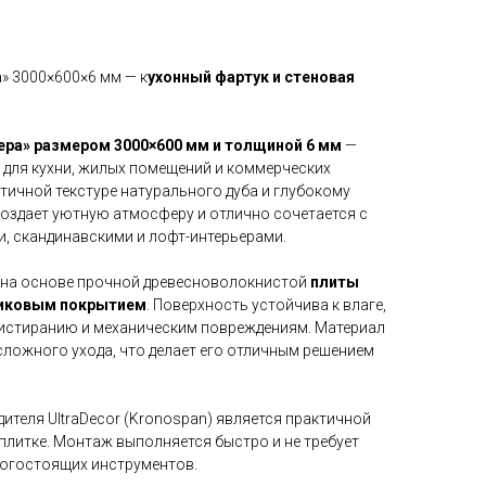
» 3000×600×6 мм — к
ухонный фартук и стеновая
ра» размером 3000×600 мм и толщиной 6 мм
—
 для кухни, жилых помещений и коммерческих
тичной текстуре натурального дуба и глубокому
создает уютную атмосферу и отлично сочетается с
, скандинавскими и лофт-интерьерами.
 на основе прочной древесноволокнистой
плиты
иковым покрытием
. Поверхность устойчива к влаге,
 истиранию и механическим повреждениям. Материал
 сложного ухода, что делает его отличным решением
дителя UltraDecor (Kronospan) является практичной
плитке. Монтаж выполняется быстро и не требует
рогостоящих инструментов.