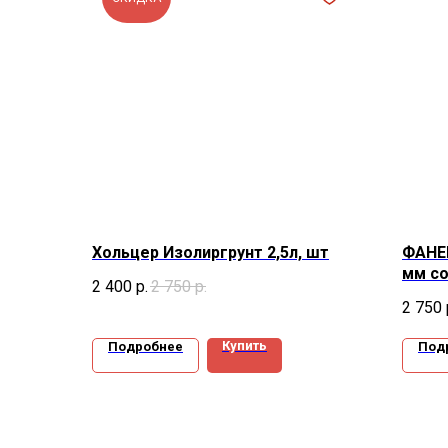
Хольцер Изолиргрунт 2,5л, шт
ФАНЕ
мм со
2 400
р.
2 750
р.
2 750
Купить
Подробнее
Под