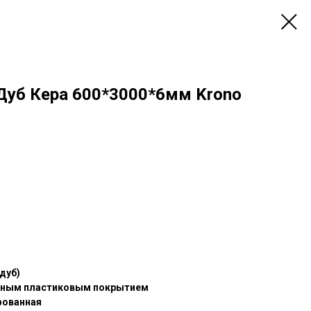
уб Кера 600*3000*6мм Krono
дуб)
вным пластиковым покрытием
фованная