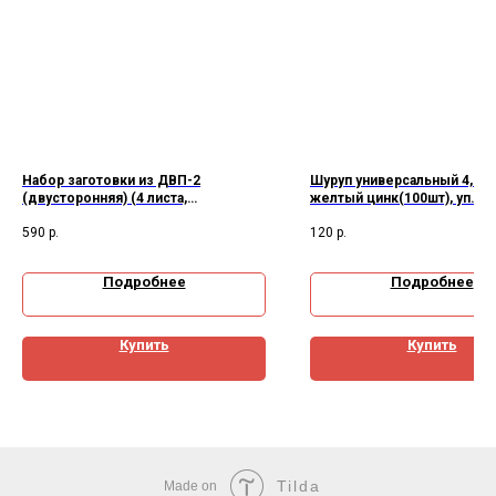
Набор заготовки из ДВП-2
Шуруп универсальный 4,5*6
(двусторонняя) (4 листа,
желтый цинк(100шт), уп.
1220*600*2,5 мм)
590
р.
120
р.
Подробнее
Подробнее
Купить
Купить
Tilda
Made on