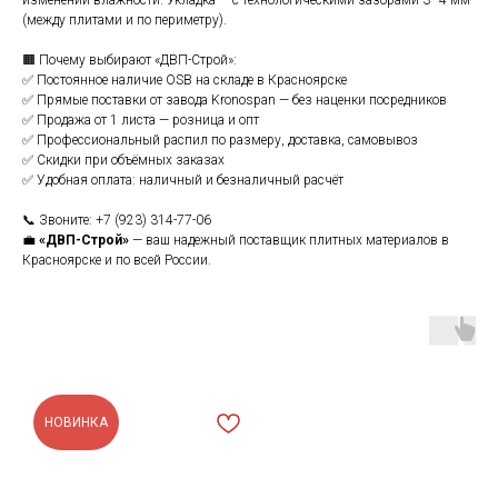
изменении влажности. Укладка — с технологическими зазорами 3–4 мм
(между плитами и по периметру).
🟧 Почему выбирают «ДВП-Строй»:
✅ Постоянное наличие OSB на складе в Красноярске
✅ Прямые поставки от завода Kronospan — без наценки посредников
✅ Продажа от 1 листа — розница и опт
✅ Профессиональный распил по размеру, доставка, самовывоз
✅ Скидки при объёмных заказах
✅ Удобная оплата: наличный и безналичный расчёт
📞 Звоните: +7 (923) 314-77-06
💼
«ДВП-Строй»
— ваш надежный поставщик плитных материалов в
Красноярске и по всей России.
НОВИНКА