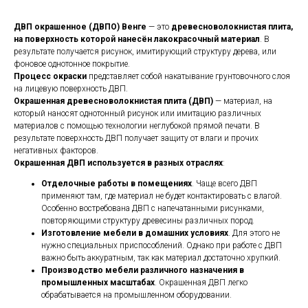
ДВП окрашенное (ДВПО) Венге
— это
древесноволокнистая плита,
на поверхность которой нанесён лакокрасочный материал
. В
результате получается рисунок, имитирующий структуру дерева, или
фоновое однотонное покрытие.
Процесс окраски
представляет собой накатывание грунтовочного слоя
на лицевую поверхность ДВП.
Окрашенная древесноволокнистая плита (ДВП)
— материал, на
который наносят однотонный рисунок или имитацию различных
материалов с помощью технологии неглубокой прямой печати. В
результате поверхность ДВП получает защиту от влаги и прочих
негативных факторов.
Окрашенная ДВП используется в разных отраслях
:
Отделочные работы в помещениях
. Чаще всего ДВП
применяют там, где материал не будет контактировать с влагой.
Особенно востребована ДВП с напечатанными рисунками,
повторяющими структуру древесины различных пород.
Изготовление мебели в домашних условиях
. Для этого не
нужно специальных приспособлений. Однако при работе с ДВП
важно быть аккуратным, так как материал достаточно хрупкий.
Производство мебели различного назначения в
промышленных масштабах
. Окрашенная ДВП легко
обрабатывается на промышленном оборудовании.