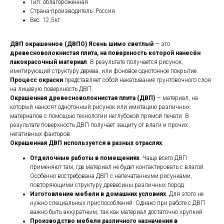
Тип: облагороженная
Страна-производитель: Россия
Вес: 12,5кг
ДВП окрашенное (ДВПО) Ясень шимо светлый
— это
древесноволокнистая плита, на поверхность которой нанесён
лакокрасочный материал
. В результате получается рисунок,
имитирующий структуру дерева, или фоновое однотонное покрытие.
Процесс окраски
представляет собой накатывание грунтовочного слоя
на лицевую поверхность ДВП.
Окрашенная древесноволокнистая плита (ДВП)
— материал, на
который наносят однотонный рисунок или имитацию различных
материалов с помощью технологии неглубокой прямой печати. В
результате поверхность ДВП получает защиту от влаги и прочих
негативных факторов.
Окрашенная ДВП используется в разных отраслях
:
Отделочные работы в помещениях
. Чаще всего ДВП
применяют там, где материал не будет контактировать с влагой.
Особенно востребована ДВП с напечатанными рисунками,
повторяющими структуру древесины различных пород.
Изготовление мебели в домашних условиях
. Для этого не
нужно специальных приспособлений. Однако при работе с ДВП
важно быть аккуратным, так как материал достаточно хрупкий.
Производство мебели различного назначения в