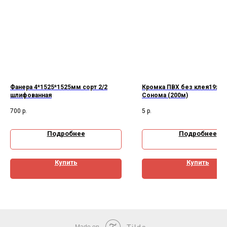
Фанера 4*1525*1525мм сорт 2/2
Кромка ПВХ без клея19х0,
шлифованная
Сонома (200м)
700
р.
5
р.
Подробнее
Подробнее
Купить
Купить
Tilda
Made on