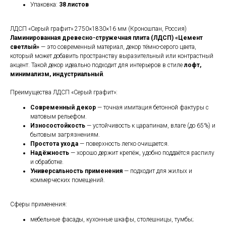
Упаковка:
38 листов
ЛДСП «Серый графит» 2750×1830×16 мм (Кроношпан, Россия)
Ламинированная древесно-стружечная плита (ЛДСП) «Цемент
светлый»
— это современный материал, декор тёмно-серого цвета,
который может добавить пространству выразительный или контрастный
акцент. Такой декор идеально подходит для интерьеров в стиле
лофт,
минимализм, индустриальный
.
Преимущества ЛДСП «Серый графит»:
Современный декор
— точная имитация бетонной фактуры с
матовым рельефом.
Износостойкость
— устойчивость к царапинам, влаге (до 65%) и
бытовым загрязнениям.
Простота ухода
— поверхность легко очищается.
Надёжность
— хорошо держит крепёж, удобно поддаётся распилу
и обработке.
Универсальность применения
— подходит для жилых и
коммерческих помещений.
Сферы применения:
мебельные фасады, кухонные шкафы, столешницы, тумбы;