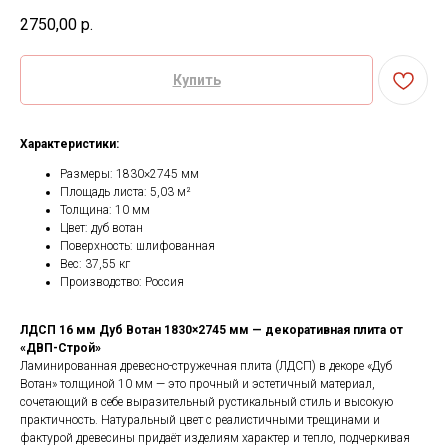
2750,00
р.
Купить
Характеристики:
Размеры: 1830×2745 мм
Площадь листа: 5,03 м²
Толщина: 10 мм
Цвет: дуб вотан
Поверхность: шлифованная
Вес: 37,55 кг
Производство: Россия
ЛДСП 16 мм Дуб Вотан 1830×2745 мм — декоративная плита от
«ДВП-Строй»
Ламинированная древесно-стружечная плита (ЛДСП) в декоре «Дуб
Вотан» толщиной 10 мм — это прочный и эстетичный материал,
сочетающий в себе выразительный рустикальный стиль и высокую
практичность. Натуральный цвет с реалистичными трещинами и
фактурой древесины придаёт изделиям характер и тепло, подчеркивая