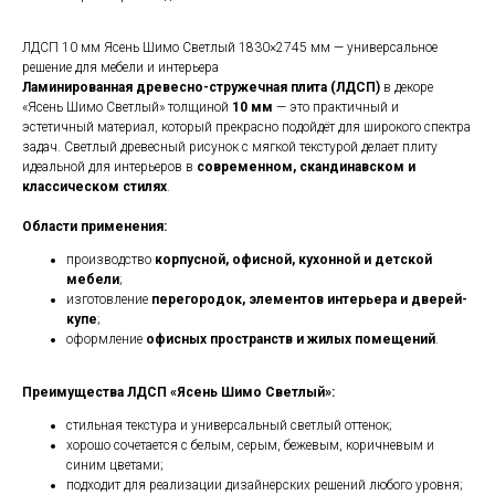
ЛДСП 10 мм Ясень Шимо Светлый 1830×2745 мм — универсальное
решение для мебели и интерьера
Ламинированная древесно-стружечная плита (ЛДСП)
в декоре
«Ясень Шимо Светлый» толщиной
10 мм
— это практичный и
эстетичный материал, который прекрасно подойдёт для широкого спектра
задач. Светлый древесный рисунок с мягкой текстурой делает плиту
идеальной для интерьеров в
современном, скандинавском и
классическом стилях
.
Области применения:
производство
корпусной, офисной, кухонной и детской
мебели
;
изготовление
перегородок, элементов интерьера и дверей-
купе
;
оформление
офисных пространств и жилых помещений
.
Преимущества ЛДСП «Ясень Шимо Светлый»:
стильная текстура и универсальный светлый оттенок;
хорошо сочетается с белым, серым, бежевым, коричневым и
синим цветами;
подходит для реализации дизайнерских решений любого уровня;