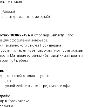
нная
, матовая
(Россия)
зопасен для жилых помещений).
отик» 1830×2745 мм
от бренда
Lamarty
— это
ие для оформления интерьера.
 и тропического стилей. Произведена
одом, что гарантирует высокую плотность основы
ости. Материал устойчив к бытовой химии, влаге и
лговечной мебели.
е:
ов, кроватей, столов, стульев
городок
корпусной мебели в интерьере дома или офиса
трой»:
аде в Красноярске
 розница