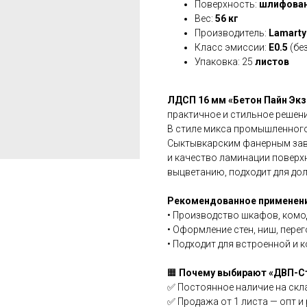
Поверхность:
шлифова
Вес:
56 кг
Производитель:
Lamarty
Класс эмиссии:
Е0.5
(бе
Упаковка: 25
листов
ЛДСП 16 мм «Бетон Пайн Экз
практичное и стильное решен
В стиле микса промышленного
Сыктывкарским фанерным зав
и качество ламинации поверхн
выцветанию, подходит для до
Рекомендованное применени
• Производство шкафов, комод
• Оформление стен, ниш, пере
• Подходит для встроенной и 
🟧
Почему выбирают «ДВП-С
✅ Постоянное наличие на скл
✅ Продажа от 1 листа — опт и