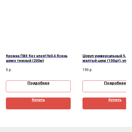
Кромка ПВХ без клея19х0,4 Ясень
Шуруп универсальный 5,0*9
шимо темный (200м)
желтый цинк (100шт), уп
5
р.
190
р.
Подробнее
Подробнее
Купить
Купить